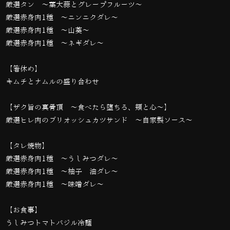
厳選タン 〜葉大蒜とグレープフルーツ〜
厳選赤身肉1種 〜ニンニクダレ〜
厳選赤身肉1種 〜山葵〜
厳選赤身肉1種 〜ネギダレ〜
【箸休め】
キムチとナムルの盛り合わせ
【ザク旨の真骨頂 〜食べたら堕ちる、頬と心〜】
厳選ヒレ肉のブリオッシュカツサンド 〜自家製ソース〜
【タレ焼物】
厳選赤身肉1種 〜うしみつダレ〜
厳選赤身肉1種 〜柚子醬油ダレ〜
厳選赤身肉1種 〜味噌ダレ〜
【お食事】
うしみつトマトバジル冷麺