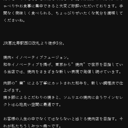
ゃべりやお食事に集中できると大変ご好評いただいております。手
間なく美味しく食べられる、ちょっぴりぜいたくな気分を満喫して
くださいね。
JR恵比寿駅西口改札より徒歩3分。
焼肉×イノベーティブフュージョン。
和牛イノベーティブを掲げ、東京から”焼肉”で世界を目指してい
る当店では、
焼肉をさまざまな新しい表現で発信し続けています。
肉師の”業”による丁寧にカットされた和牛を、新しい調理法で仕
上げます。
焼き師によるこだわりの焼きと、ソムリエの焼肉に合うワインセレ
クトは心地良い空間に最適です。
お客様の人生の中でなくてはならないと感じる焼肉店を目指す。そ
れが私たちうしみつ～犇～です。