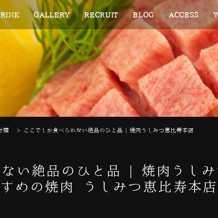
RINK
GALLERY
RECRUIT
BLOG
ACCESS
分類
>
ここでしか食べられない絶品のひと品 | 焼肉うしみつ恵比寿本店
ない絶品のひと品 | 焼肉うし
すめの焼肉 うしみつ恵比寿本店