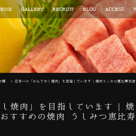
RINK
GALLERY
RECRUIT
BLOG
ACCESS
分類
>
日本一の「おもてなし焼肉」を目指しています | 焼肉うしみつ恵比寿本店
し焼肉」を目指しています | 
おすすめの焼肉 うしみつ恵比