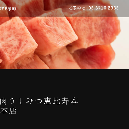
ご予約は
03-3710-2933
WEB予約
焼肉うしみつ恵比寿本
寿本店