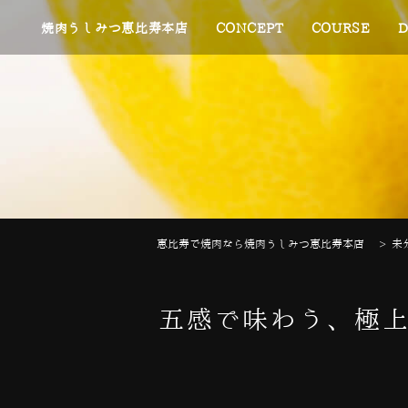
焼肉うしみつ恵比寿本店
CONCEPT
COURSE
D
恵比寿で焼肉なら焼肉うしみつ恵比寿本店
>
未
五感で味わう、極上