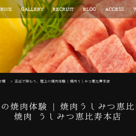
RINK
GALLERY
RECRUIT
BLOG
ACCESS
分類
>
五感で味わう、極上の焼肉体験 | 焼肉うしみつ恵比寿本店
の焼肉体験 | 焼肉うしみつ恵
焼肉 うしみつ恵比寿本店