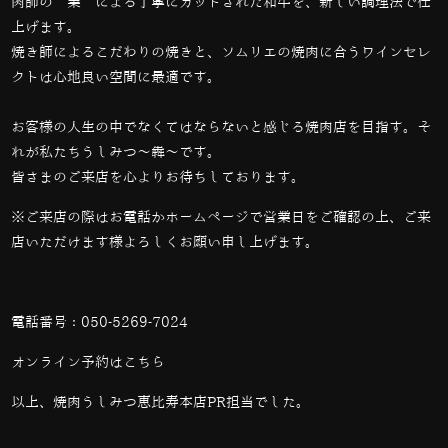
肉師の”業”による丁寧にカットされた和牛を、新しい調理法で仕
上げます。
焼き師によるこだわりの焼きと、ソムリエの焼肉に合うワインセレ
クトは心地良い空間に最適です。
お客様の人生の中でなくてはならないと感じる焼肉店を目指す。そ
れが私たちうしみつ～犇～です。
皆さまのご来店を心よりお待ちしております。
※ご来店の際はお電話かホームページで営業日をご確認の上、ご来
店いただけます様よろしくお願い申し上げます。
電話番号：
050-5269-7024
オンライン予約は
こちら
以上、焼肉うしみつ恵比寿本店PR担当でした。