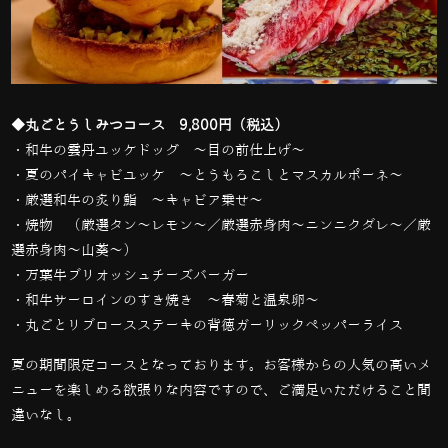
◆丸ごとうしみつコース 9,800円（税込）
・和牛の雲丹ユッケドッグ ～目の前仕上げ～
・夏のパイキャビユッケ ～とうもろこしとマスカルポーネ～
・厳選和牛の炙り鮨 ～キャビア乗せ～
・焼物 （厳選タン～レモン～／厳選赤身肉～ニンニクダレ～／厳
選赤身肉～山葵～）
・万葉牛ブリオッシュチーズバーガー
・和牛サーロインのすき焼き ～春菊と温泉卵～
・丸ごとリブロースステーキの背徳ガーリックペッパーライス
夏の期間限定コースとなっております。お客様からの人気の高いメ
ニューを楽しめる欲張りな内容ですので、ご満足いただけること間
違いなし。