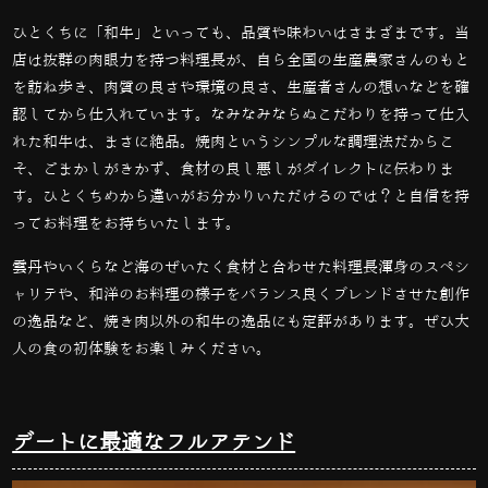
ひとくちに「和牛」といっても、品質や味わいはさまざまです。当
店は抜群の肉眼力を持つ料理長が、自ら全国の生産農家さんのもと
を訪ね歩き、肉質の良さや環境の良さ、生産者さんの想いなどを確
認してから仕入れています。なみなみならぬこだわりを持って仕入
れた和牛は、まさに絶品。焼肉というシンプルな調理法だからこ
そ、ごまかしがきかず、食材の良し悪しがダイレクトに伝わりま
す。ひとくちめから違いがお分かりいただけるのでは？と自信を持
ってお料理をお持ちいたします。
雲丹やいくらなど海のぜいたく食材と合わせた料理長渾身のスペシ
ャリテや、和洋のお料理の様子をバランス良くブレンドさせた創作
の逸品など、焼き肉以外の和牛の逸品にも定評があります。ぜひ大
人の食の初体験をお楽しみください。
デートに最適なフルアテンド