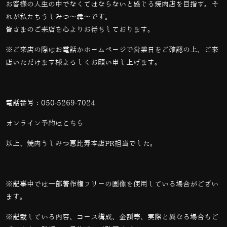
お客様の人生の中でなくてはならないと感じる焼肉店を目指す。そ
れが私たちうしみつ～犇～です。
皆さまのご来店を心よりお待ちしております。
※ご来店の際はお電話かホームページで営業日をご確認の上、ご来
店いただけます様よろしくお願い申し上げます。
電話番号：
050-5269-7024
オンライン予約は
こちら
以上、焼肉うしみつ恵比寿本店PR担当でした。
※記事中では一部著作権フリーの画像を使用している場合がござい
ます。
※記載している内容、コース構成、金額等、実際と異なる場合もご