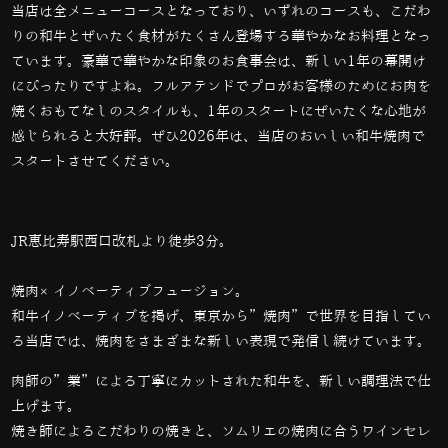
当店は全メニューコースとなっており、いずれのコースも、こだわ
りの和牛とぜいたく食材がたくさん登場する華やかなお料理となっ
ています。豪華で華やかな印象のお食事会は、新しい1年の幕開け
にぴったりですよね。フルアテンドでプロがお客様のためにお肉を
焼くおもてなしのスタイルも、1年のスタートにぜいたくな心地が
感じられると大好評。ぜひ2026年は、当店のおいしい和牛焼肉で
スタートさせてください。
JR恵比寿駅西口改札より徒歩3分。
焼肉×イノベーティブフュージョン。
和牛イノベーティブを掲げ、東京から”焼肉”で世界を目指してい
る当店では、
焼肉をさまざまな新しい表現で発信し続けています。
肉師の”業”による丁寧にカットされた和牛を、新しい調理法で仕
上げます。
焼き師によるこだわりの焼きと、ソムリエの焼肉に合うワインセレ