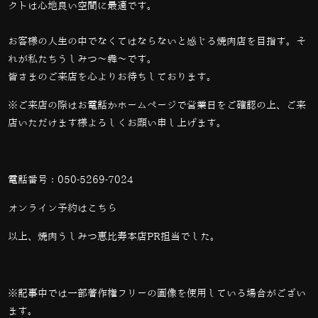
クトは心地良い空間に最適です。
お客様の人生の中でなくてはならないと感じる焼肉店を目指す。そ
れが私たちうしみつ～犇～です。
皆さまのご来店を心よりお待ちしております。
※ご来店の際はお電話かホームページで営業日をご確認の上、ご来
店いただけます様よろしくお願い申し上げます。
電話番号：
050-5269-7024
オンライン予約は
こちら
以上、焼肉うしみつ恵比寿本店PR担当でした。
※記事中では一部著作権フリーの画像を使用している場合がござい
ます。