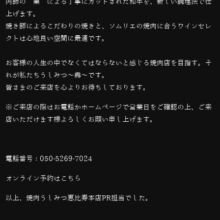
肉師の”業”による丁寧にカットされた和牛を、新しい調理法で仕
上げます。
焼き師によるこだわりの焼きと、ソムリエの焼肉に合うワインセレ
クトは心地良い空間に最適です。
お客様の人生の中でなくてはならないと感じる焼肉店を目指す。そ
れが私たちうしみつ～犇～です。
皆さまのご来店を心よりお待ちしております。
※ご来店の際はお電話かホームページで営業日をご確認の上、ご来
店いただけます様よろしくお願い申し上げます。
電話番号：
050-5269-7024
オンライン予約は
こちら
以上、焼肉うしみつ恵比寿本店PR担当でした。