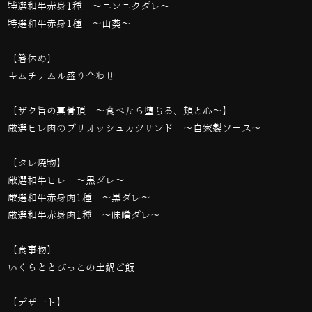
特選和牛赤身1種 ～ニンニクダレ～
特選和牛赤身1種 ～山葵～
【箸休め】
キムチナムル盛り合わせ
【ザク旨の真骨頂 ～食べたら堕ちる、頬と心～】
厳選ヒレ肉のブリオッシュカツサンド ～自家製ソース～
【タレ焼物】
厳選和牛ヒレ ～黒ダレ～
厳選和牛赤身肉1種 ～黒ダレ～
厳選和牛赤身肉1種 〜味噌ダレ〜
【食事物】
いくらととびっこの土鍋ご飯
【デザート】