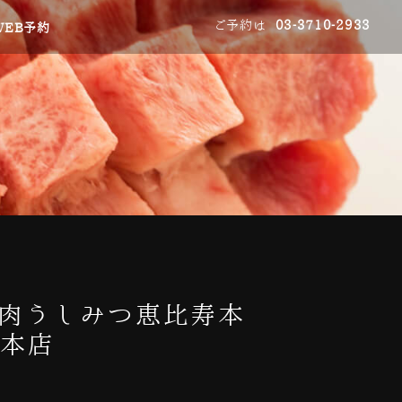
ご予約は
03-3710-2933
WEB予約
焼肉うしみつ恵比寿本
寿本店