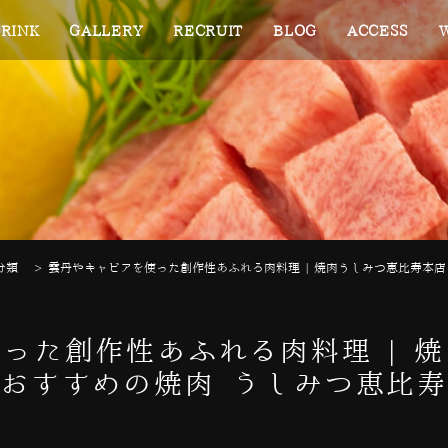
RINK
GALLERY
RECRUIT
BLOG
ACCESS
分類
>
雲丹やキャビアを使った創作性あふれる肉料理 | 焼肉うしみつ恵比寿本店
った創作性あふれる肉料理 | 
おすすめの焼肉 うしみつ恵比