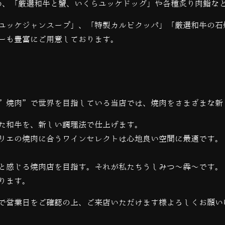
め、「厳選和牛と蟹、いくらユッケドッグ」や各種炙り肉鮨な
ユッケジャンスープ」、「特製カルビクッパ」「厳選和牛の石
ーも豊富にご用意しております。
”焼肉”で世界を目指している当店では、
焼肉をさまざまな新
た和牛を、新しい調理法で仕上げます。
リエの焼肉に合うワインセレクトは心地良い空間に最適です。
と感じる焼肉店を目指す。それが私たちうしみつ～犇～です。
ります。
で営業日をご確認の上、ご来店いただけます様よろしくお願い