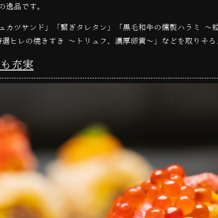
の逸品です。
ュカツサンド」「繋ぎタレタン」「黒毛和牛の燻製ハラミ ～
特選ヒレの焼きすき ～トリュフ、濃厚卵黄～」などを取りそろ
も充実