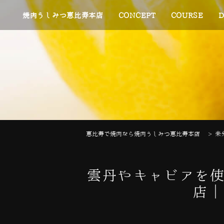
焼肉うしみつ恵比寿本店
CONCEPT
COURSE
D
恵比寿で焼肉なら焼肉うしみつ恵比寿本店
>
未
雲丹やキャビアを使
店｜