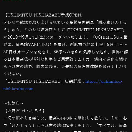
【USHIMITSU NISHIAZABU新規OPEN】
テレビや雑誌で取り上げられている高級焼肉割烹「西麻布けんしろ
う」から、このたび姉妹店として『USHIMITSU NISHIAZABU』
が2019年9月14日(土)にオープンいたします。『
USHIMITSU
を世
界に。最先端YAKINIKU』を掲げ、西麻布の地に上陸！9⽉14⽇〜
30⽇はオープンを記念し、皆様への感謝の気持ちを込め、世界に誇
る日本最高級の特別な和牛をご用意致しました。焼肉が進化を続け
る西麻布の地で、脳裏に残る、最先端の焼き肉体験をお召し上がり
ください。
「USHIMITSU
NISHIAZABU」店舗詳細：
https://ushimitsu-
nishiazabu.com
～姉妹店～
【西麻布 けんしろう】
一切の煩わしさ無しに、最高の肉の味を堪能して欲しい。その一心
で「けんしろう」は西麻布の地に誕生しました。「すべては、最高