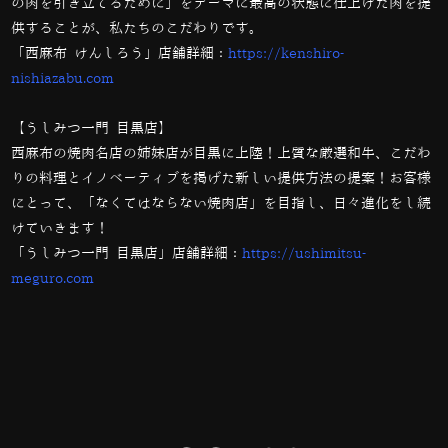
の肉を引き立てるために」をテーマに最高の状態に仕上げた肉を提
供することが、私たちのこだわりです。
「西麻布 けんしろう」店舗詳細：
https://kenshiro-
nishiazabu.com
【うしみつ一門 目黒店】
西麻布の焼肉名店の姉妹店が目黒に上陸！
上質な厳選和牛、こだわ
りの料理とイノベーティブを掲げた新しい提供方法の提案！
お客様
にとって、「なくてはならない焼肉店」を目指し、日々進化をし続
けていきます！
「うしみつ一門 目黒店」店舗詳細：
https://ushimitsu-
meguro.com