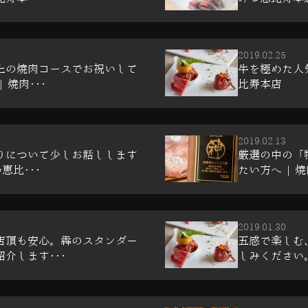
2019.02.25
上の焼肉コースでお祝いして
牛を極めた人
 焼肉･･･
比寿本店
2019.02.13
りについて少しお話しします
厳選の中の「
恵比･･･
たい方へ | 焼
2019.01.30
店頂も安心。犇のスタンダー
五感で楽しむ
介します･･･
しみください。 