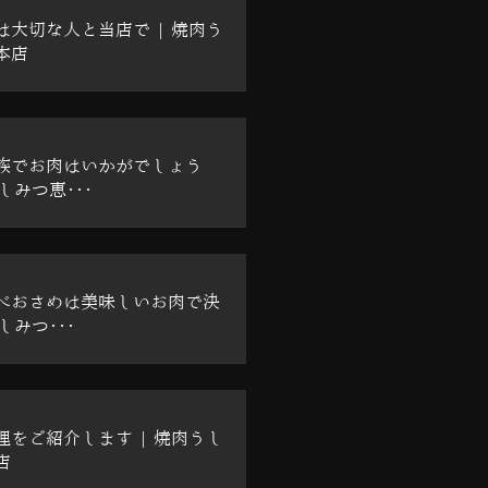
は大切な人と当店で | 焼肉う
本店
族でお肉はいかがでしょう
しみつ恵･･･
べおさめは美味しいお肉で決
しみつ･･･
理をご紹介します | 焼肉うし
店