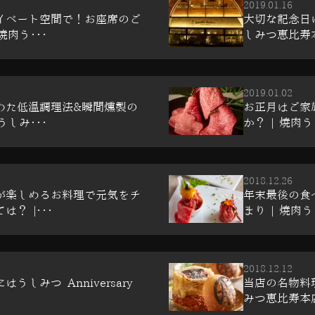
2019.01.16
イベート空間で！お座席のご
大切な記念日
焼肉う･･･
しみつ恵比寿
2019.01.02
めた低温調理法&瞬間燻製の
お正月はご家
うしみ･･･
か？ | 焼肉う
2018.12.26
が楽しめるお料理で元気をチ
年末最後の食
？ |･･･
まり | 焼肉う
2018.12.12
うしみつ Anniversary
当店の名物料
みつ恵比寿本