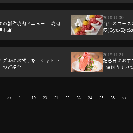
2018.11.30
め創作焼肉メニュー | 焼肉
当店のコース
寿本店
極(Gyu-Kyok
2018.11.21
ナブルにお試しを シャトー
記念日におす
のご紹介･･･
| 焼肉うしみつ
<<
1
…
19
20
21
22
23
24
25
26
>>