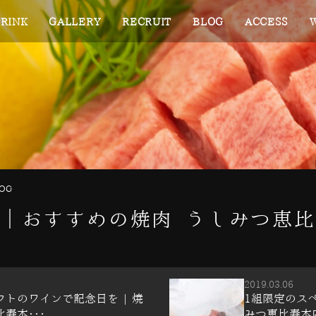
RINK
GALLERY
RECRUIT
BLOG
ACCESS
OG
G｜おすすめの焼肉 うしみつ恵
2019.03.06
トのワインで記念日を | 焼
1組限定のスペ
寿本･･･
みつ恵比寿本