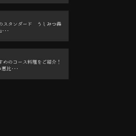
のスタンダード うしみつ犇
u･･･
すめのコース料理をご紹介！
恵比･･･