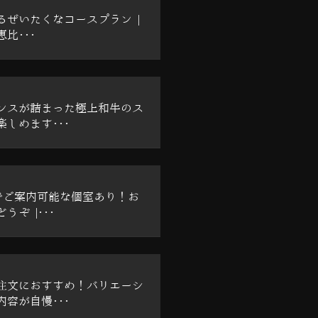
るぜいたくなコースプラン |
比･･･
ンスが詰まった極上和牛のス
しめます･･･
でご案内可能な個室あり！お
うぞ |･･･
注文におすすめ！バリエーシ
容が自慢･･･