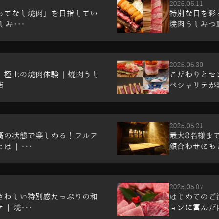
2025.06.11
もてなし焼肉」を目指してい
特別な日を彩
しみ･･･
焼肉うしみつ恵
2025.05.30
極上の焼肉体験 | 焼肉うし
こだわりとセ
店
ペシャリテが楽
2025.05.21
高の状態で楽しめる！フルア
最大8名様ま
 | ･･･
顔合わせにもど
2025.05.07
さわしい特別感たっぷりの和
はじめてのご
| 焼･･･
ョンに富んだ内