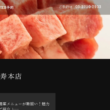
ご予約は
03-3710-2933
WEB予約
比寿本店
提案メニューが勢揃い！魅力
紹介 |･･･