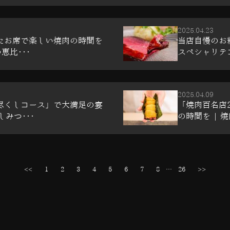
2025.04.23
たお席で楽しい焼肉の時間を
当店自慢のお
恵比･･･
スペシャリテコ
2025.04.09
尽くしコース」で大満足の宴
「焼肉百名店
しみつ･･･
の時間を | 焼
<<
1
2
3
4
5
6
7
8
…
26
>>