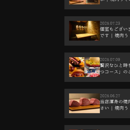
2025.07.23
個室もござい
です | 焼肉う
2025.07.09
贅沢なひと時
つコース」のご案
2025.06.27
当店渾身の焼
さい | 焼肉う