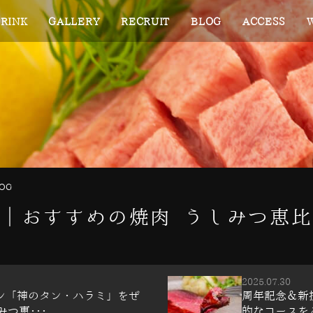
RINK
GALLERY
RECRUIT
BLOG
ACCESS
OG
G｜おすすめの焼肉 うしみつ恵
2025.07.30
ン「神のタン・ハラミ」をぜ
周年記念＆新
みつ恵･･･
的なコースをご