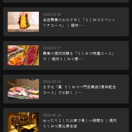
2025.08.29
当店最高のおもてなし「うしみつスペシャ
リテコース」 | 焼肉･･･
2025.08.27
最高の焼肉体験を「うしみつ特選コース」
で | 焼肉うしみつ恵･･･
2025.08.20
まずは「真 うしみつ一門目黒店8周年記念
コース」でお試し |･･･
2025.08.13
ゆったりとしたお席で楽しい時間を | 焼肉
うしみつ恵比寿本店